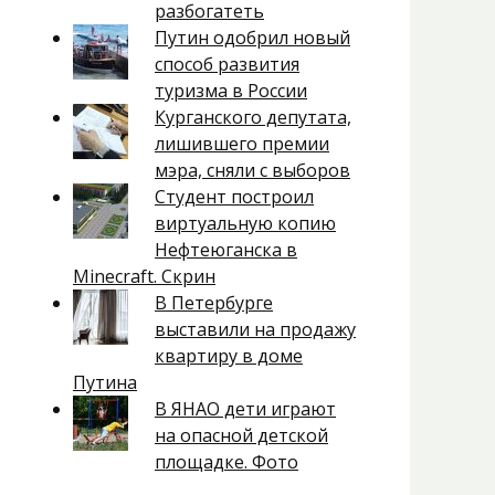
разбогатеть
Путин одобрил новый
способ развития
туризма в России
Курганского депутата,
лишившего премии
мэра, сняли с выборов
Студент построил
виртуальную копию
Нефтеюганска в
Minecraft. Скрин
В Петербурге
выставили на продажу
квартиру в доме
Путина
В ЯНАО дети играют
на опасной детской
площадке. Фото