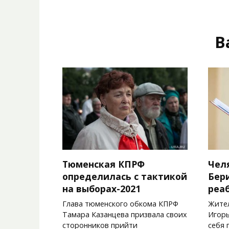
В
Тюменская КПРФ
Чел
определилась с тактикой
Бер
на выборах-2021
реа
Глава тюменского обкома КПРФ
Жител
Тамара Казанцева призвала своих
Игорь
сторонников прийти
себя 