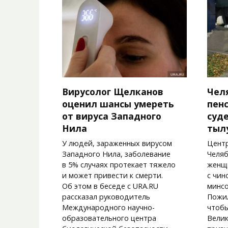
Вирусолог Щелканов
Чел
оценил шансы умереть
пен
от вируса Западного
суд
Нила
тыл
У людей, зараженных вирусом
Цент
Западного Нила, заболевание
Челяб
в 5% случаях протекает тяжело
женщи
и может привести к смерти.
с чин
Об этом в беседе с URA.RU
минсо
рассказал руководитель
Пожи
Международного научно-
чтобы
образовательного центра
Велик