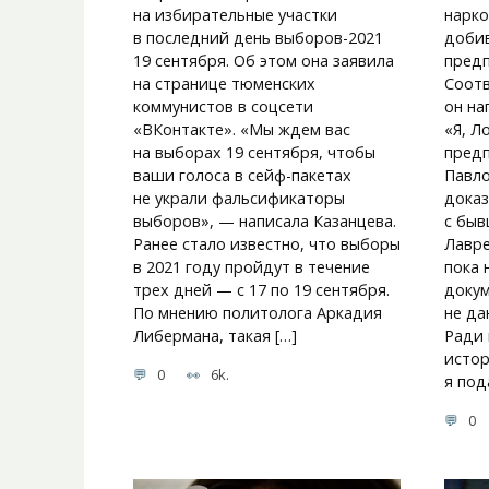
на избирательные участки
нарко
в последний день выборов-2021
добив
19 сентября. Об этом она заявила
предп
на странице тюменских
Соот
коммунистов в соцсети
он на
«ВКонтакте». «Мы ждем вас
«Я, Л
на выборах 19 сентября, чтобы
предп
ваши голоса в сейф-пакетах
Павло
не украли фальсификаторы
доказ
выборов», — написала Казанцева.
с бы
Ранее стало известно, что выборы
Лавре
в 2021 году пройдут в течение
пока 
трех дней — с 17 по 19 сентября.
докум
По мнению политолога Аркадия
не да
Либермана, такая […]
Ради 
истор
0
6k.
я под
0