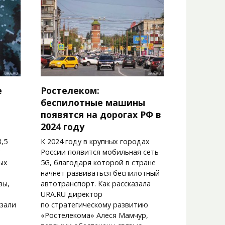
е
Ростелеком:
беспилотные машины
появятся на дорогах РФ в
2024 году
,5
К 2024 году в крупных городах
России появится мобильная сеть
ых
5G, благодаря которой в стране
начнет развиваться беспилотный
вы,
автотранспорт. Как рассказала
URA.RU директор
азали
по стратегическому развитию
.
«Ростелекома» Алеся Мамчур,