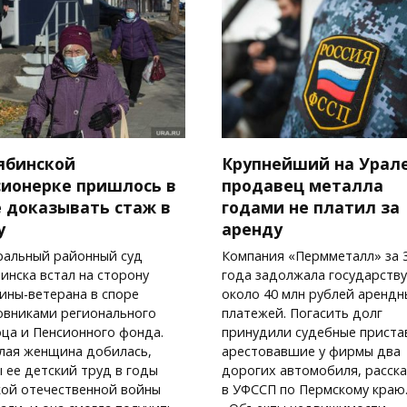
ябинской
Крупнейший на Урал
сионерке пришлось в
продавец металла
е доказывать стаж в
годами не платил за
у
аренду
ральный районный суд
Компания «Пермметалл» за 3
инска встал на сторону
года задолжала государству
ны-ветерана в споре
около 40 млн рублей арендн
овниками регионального
платежей. Погасить долг
ца и Пенсионного фонда.
принудили судебные приста
лая женщина добилась,
арестовавшие у фирмы два
 ее детский труд в годы
дорогих автомобиля, расск
ой отечественной войны
в УФССП по Пермскому краю