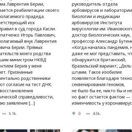
ма Лаврентия Берии,
руководитель отдела
ается реабилитации своего
арбовирусов и лаборатории
олагаемого прадеда.
биологии и индикации
ветствующий иск
арбовирусов Института
правил в суд города Касли.
вирусологии им. Ивановског
опатченко Игорь Павлович,
доктор биологических наук,
олагаемый внук Лаврентия
профессор Александр Бутенк
вича Берии. Прямых
«Когда началась пандемия, 
ательств моего родства
даже не мог представить, ч
вшим министром НКВД
обнаружится британский,
нтием Берия у меня
бразильский вариант, „Дель
нет. Признанные
штамм. Такое изобилие
ентально родственники
появляется благодаря техн
ют согласие на тест ДНК.
секвенирования геномов,
восстановления
не было бы ее, никто бы и не
ической справедливости,
но факт остается фактом —
аю заявление […]
изменчивость у коронавирус
5.1k.
0
4.5k.