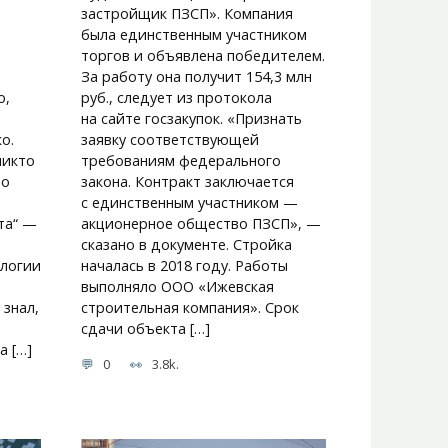
застройщик ПЗСП». Компания
была единственным участником
торгов и объявлена победителем.
За работу она получит 154,3 млн
о,
руб., следует из протокола
на сайте госзакупок. «Признать
о.
заявку соответствующей
никто
требованиям федерального
то
закона. Контракт заключается
с единственным участником —
та“ —
акционерное общество ПЗСП», —
сказано в документе. Стройка
ологии
началась в 2018 году. Работы
выполняло ООО «Ижевская
 знал,
строительная компания». Срок
сдачи объекта […]
а […]
0
3.8k.