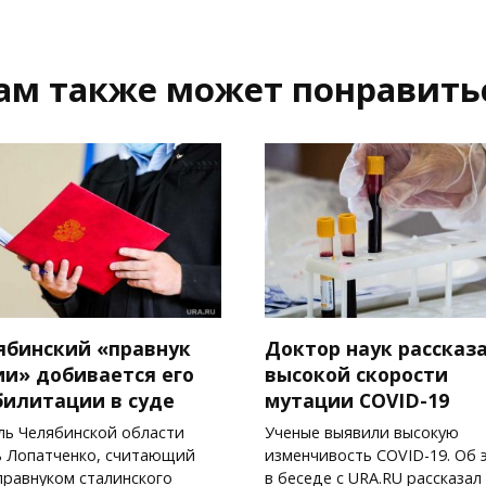
ам также может понравить
ябинский «правнук
Доктор наук рассказа
ии» добивается его
высокой скорости
билитации в суде
мутации COVID-19
ь Челябинской области
Ученые выявили высокую
 Лопатченко, считающий
изменчивость COVID-19. Об 
правнуком сталинского
в беседе с URA.RU рассказал