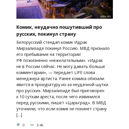
Комик, неудачно пошутивший про
русских, покинул страну
Белорусский стендап-комик Идрак
Мирзализаде покинул Россию. МВД признало
его пребывание на территории
РФ пожизненно «нежелательным». «Идрак
не в России сейчас. Не могу давать больше
комментарии», — передает LIFE слова
менеджера артиста. Ранее комика обязали
явится в прокуратуру из-за неудачной шутки
про русских. Мирзализаде был приговорен
к 10 суткам ареста, после чего извинился
перед русскими, пишет «Царьград». В МВД
уточнили, что если комик не покинет страну
[…]
0
3.4k.