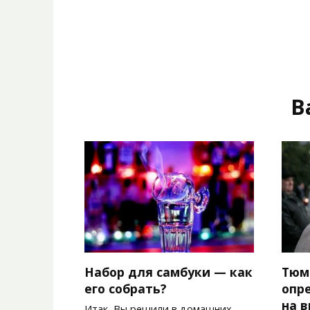
В
Набор для самбуки — как
Тюм
его собрать?
опр
на в
Итак, Вы решили в домашних