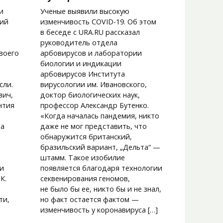
и
Ученые выявили высокую
щий
изменчивость COVID-19. Об этом
в беседе с URA.RU рассказал
руководитель отдела
воего
арбовирусов и лаборатории
биологии и индикации
арбовирусов Института
сли.
вирусологии им. Ивановского,
вич,
доктор биологических наук,
нтия
профессор Александр Бутенко.
«Когда началась пандемия, никто
ва
даже не мог представить, что
обнаружится британский,
бразильский вариант, „Дельта“ —
штамм. Такое изобилие
и
появляется благодаря технологии
К.
секвенирования геномов,
не было бы ее, никто бы и не знал,
ти,
но факт остается фактом —
изменчивость у коронавируса […]