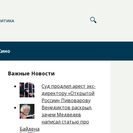
ЛИТИКА
Кино
Важные Новости
Суд продлил арест экс-
директору «Открытой
России» Пивоварову
Венедиктов раскрыл,
зачем Медведев
написал статью про
Байдена