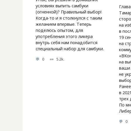
условиях выпить самбуки
Глава
(огненной)? Правильный выбор!
Тамар
Когда-то и я столкнулся с таким
сторо
желанием впервые. Теперь
на из
поделюсь опытом, для
в пос
употребления этого ликера
19 се
внутрь себя нам понадобится
на ст
специальный набор для самбуки.
комму
«ВКон
0
5.2k.
на вы
ваши 
не ук
выбор
Ранее
в 202
трех 
По мн
Либер
0