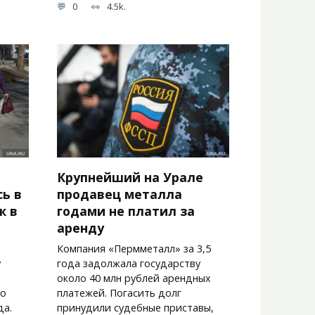
0
4.5k.
Крупнейший на Урале
ь в
продавец металла
ж в
годами не платил за
аренду
Компания «Пермметалл» за 3,5
у
года задолжала государству
около 40 млн рублей арендных
го
платежей. Погасить долг
да.
принудили судебные приставы,