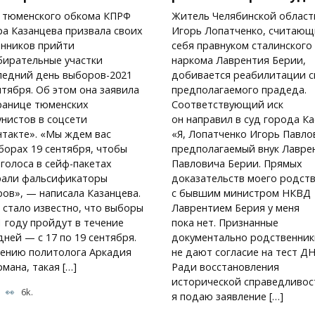
 тюменского обкома КПРФ
Житель Челябинской област
а Казанцева призвала своих
Игорь Лопатченко, считаю
нников прийти
себя правнуком сталинского
бирательные участки
наркома Лаврентия Берии,
ледний день выборов-2021
добивается реабилитации с
нтября. Об этом она заявила
предполагаемого прадеда.
ранице тюменских
Соответствующий иск
нистов в соцсети
он направил в суд города Ка
такте». «Мы ждем вас
«Я, Лопатченко Игорь Павло
борах 19 сентября, чтобы
предполагаемый внук Лавре
голоса в сейф-пакетах
Павловича Берии. Прямых
рали фальсификаторы
доказательств моего родст
ов», — написала Казанцева.
с бывшим министром НКВД
 стало известно, что выборы
Лаврентием Берия у меня
1 году пройдут в течение
пока нет. Признанные
дней — с 17 по 19 сентября.
документально родственник
ению политолога Аркадия
не дают согласие на тест ДН
мана, такая […]
Ради восстановления
исторической справедливос
6k.
я подаю заявление […]