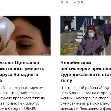
0
5.1k.
усолог Щелканов
Челябинской
нил шансы умереть
пенсионерке пришлос
вируса Западного
суде доказывать ста
а
тылу
ей, зараженных вирусом
Центральный районный суд
ного Нила, заболевание
Челябинска встал на сторон
случаях протекает тяжело
женщины-ветерана в споре
ет привести к смерти.
с чиновниками регионально
ом в беседе с URA.RU
минсоца и Пенсионного фон