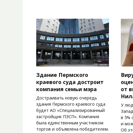
Здание Пермского
Вир
краевого суда достроит
оце
компания семьи мэра
от 
Нил
Достраивать новую очередь
здания Пермского краевого суда
У люд
будет АО «Специализированный
Запад
застройщик ПЗСП». Компания
в 5% 
была единственным участником
и мож
торгов и объявлена победителем.
Об эт