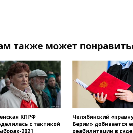
ам также может понравить
енская КПРФ
Челябинский «правн
еделилась с тактикой
Берии» добивается е
ыборах-2021
реабилитации в суде