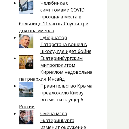
Челябинка с
симптомами COVID
прождала места в
больнице 11 часов. Спустя три
дня она умерла
Губернатор
Татарстана вошел в
школу, где идет бойня
Екатеринбургским
митрополитом
Кириллом недовольна
патриархия. Инсайд
Правительство Крыма
предложило Киеву
возместить ущерб
России
Смена мэра
Екатеринбурга
изменит окружение