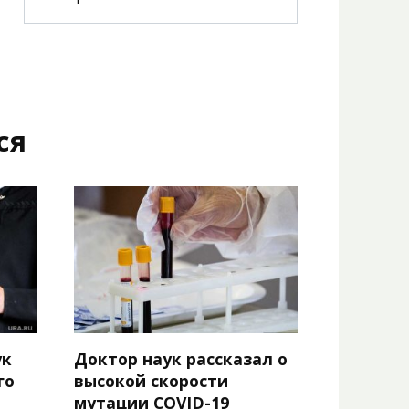
ся
ук
Доктор наук рассказал о
го
высокой скорости
мутации COVID-19