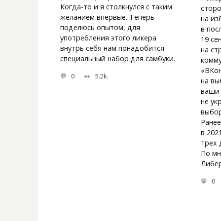
Когда-то и я столкнулся с таким
сторо
желанием впервые. Теперь
на из
поделюсь опытом, для
в пос
употребления этого ликера
19 се
внутрь себя нам понадобится
на ст
специальный набор для самбуки.
комму
«ВКон
0
5.2k.
на вы
ваши 
не ук
выбор
Ранее
в 202
трех 
По мн
Либер
0