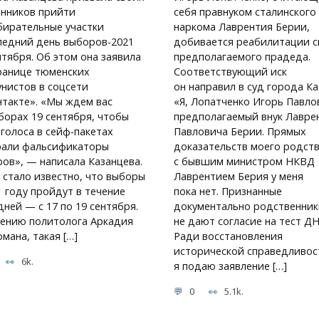
нников прийти
себя правнуком сталинского
бирательные участки
наркома Лаврентия Берии,
ледний день выборов-2021
добивается реабилитации с
нтября. Об этом она заявила
предполагаемого прадеда.
ранице тюменских
Соответствующий иск
нистов в соцсети
он направил в суд города Ка
такте». «Мы ждем вас
«Я, Лопатченко Игорь Павло
борах 19 сентября, чтобы
предполагаемый внук Лавре
голоса в сейф-пакетах
Павловича Берии. Прямых
рали фальсификаторы
доказательств моего родст
ов», — написала Казанцева.
с бывшим министром НКВД
 стало известно, что выборы
Лаврентием Берия у меня
1 году пройдут в течение
пока нет. Признанные
дней — с 17 по 19 сентября.
документально родственник
ению политолога Аркадия
не дают согласие на тест ДН
мана, такая […]
Ради восстановления
исторической справедливос
6k.
я подаю заявление […]
0
5.1k.