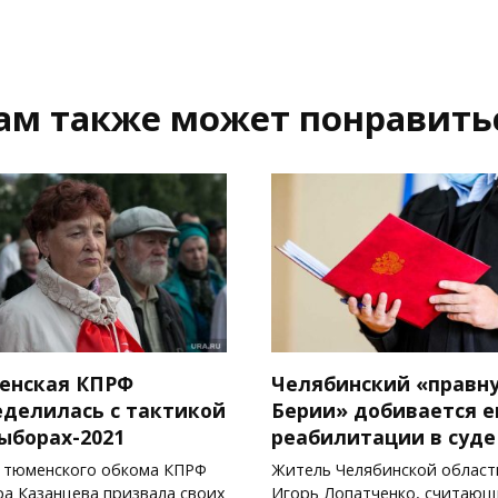
ам также может понравить
енская КПРФ
Челябинский «правн
еделилась с тактикой
Берии» добивается е
ыборах-2021
реабилитации в суде
 тюменского обкома КПРФ
Житель Челябинской област
а Казанцева призвала своих
Игорь Лопатченко, считаю