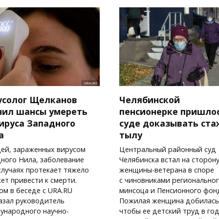
усолог Щелканов
Челябинской
нил шансы умереть
пенсионерке пришлос
вируса Западного
суде доказывать ста
а
тылу
ей, зараженных вирусом
Центральный районный суд
ного Нила, заболевание
Челябинска встал на сторон
случаях протекает тяжело
женщины-ветерана в споре
ет привести к смерти.
с чиновниками регионально
ом в беседе с URA.RU
минсоца и Пенсионного фон
азал руководитель
Пожилая женщина добилась
ународного научно-
чтобы ее детский труд в го