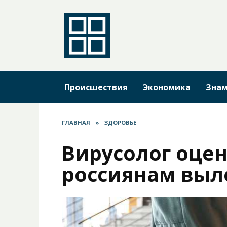
Перейти
к
содержанию
Происшествия
Экономика
Знам
ГЛАВНАЯ
»
ЗДОРОВЬЕ
Вирусолог оцен
россиянам выле