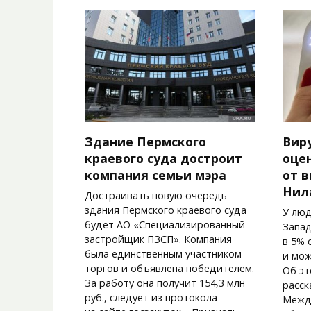
Здание Пермского
Вир
краевого суда достроит
оце
компания семьи мэра
от 
Нил
Достраивать новую очередь
здания Пермского краевого суда
У люд
будет АО «Специализированный
Запад
застройщик ПЗСП». Компания
в 5% 
была единственным участником
и мож
торгов и объявлена победителем.
Об эт
За работу она получит 154,3 млн
расск
руб., следует из протокола
Межд