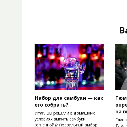
В
Набор для самбуки — как
Тюм
его собрать?
опр
на в
Итак, Вы решили в домашних
условиях выпить самбуки
Глава
(огненной)? Правильный выбор!
Тамар