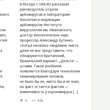
в беседе с URA.RU рассказал
руководитель отдела
воего
арбовирусов и лаборатории
биологии и индикации
арбовирусов Института
сли.
вирусологии им. Ивановского,
вич,
доктор биологических наук,
нтия
профессор Александр Бутенко.
«Когда началась пандемия, никто
ва
даже не мог представить, что
обнаружится британский,
бразильский вариант, „Дельта“ —
штамм. Такое изобилие
и
появляется благодаря технологии
К.
секвенирования геномов,
не было бы ее, никто бы и не знал,
ти,
но факт остается фактом —
изменчивость у коронавируса […]
0
4.5k.