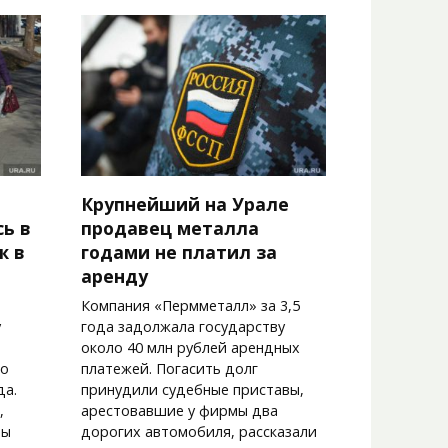
Крупнейший на Урале
ь в
продавец металла
ж в
годами не платил за
аренду
Компания «Пермметалл» за 3,5
у
года задолжала государству
около 40 млн рублей арендных
го
платежей. Погасить долг
да.
принудили судебные приставы,
,
арестовавшие у фирмы два
ды
дорогих автомобиля, рассказали