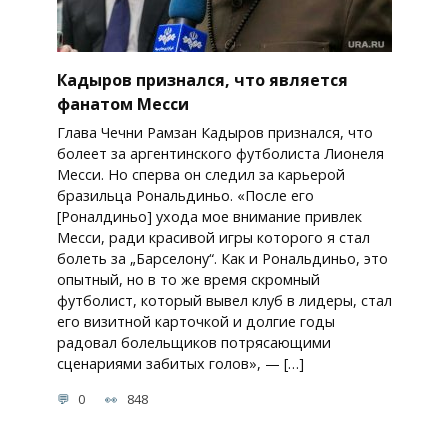
Кадыров признался, что является
фанатом Месси
Глава Чечни Рамзан Кадыров признался, что
болеет за аргентинского футболиста Лионеля
Месси. Но сперва он следил за карьерой
бразильца Рональдиньо. «После его
[Роналдиньо] ухода мое внимание привлек
Месси, ради красивой игры которого я стал
болеть за „Барселону“. Как и Рональдиньо, это
опытный, но в то же время скромный
футболист, который вывел клуб в лидеры, стал
его визитной карточкой и долгие годы
радовал болельщиков потрясающими
сценариями забитых голов», — […]
0
848