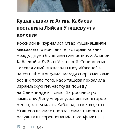
Кушанашвили: Алина Кабаева
поставила Ляйсан Утяшеву «на
колени»
Российский журналист Отар Кушанашвили
высказался о конфликте, который возник
между двумя бывшими гимнастками: Алиной
Кабаевой и Ляйсан Утяшевой. Свое мнение
телеведущий высказал в шоу «Каково?!»
на YouTube. Конфликт между спортсменками
возник после того, как Утяшева похвалила
израильскую гимнастку за победу
на Олимпиаде в Токио. За российскую
гимнастку Дину Аверину, занявшую второе
место, заступилась Кабаева, отметив, что
Утяшева не имеет права комментировать
результаты соревнований. В конфликт […]
0
847